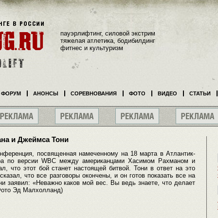
пауэрлифтинг, силовой экстрим
тяжелая атлетика, бодибилдинг
фитнес и культуризм
ФОРУМ
АНОНСЫ
СОРЕВНОВАНИЯ
ФОТО
ВИДЕО
СТАТЬИ
на и Джеймса Тони
онференция, посвященная намеченному на 18 марта в Атлантик-
ира по версии WBC между американцами Хасимом Рахманом и
, что этот бой станет настоящей битвой. Тони в ответ на это
азал, что все разговоры окончены, и он готов показать все на
ни заявил: «Неважно каков мой вес. Вы ведь знаете, что делает
(Фото Эд Малхолланд)