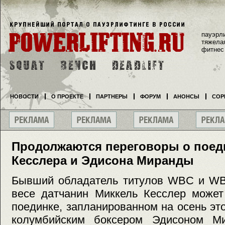
пауэрл
тяжела
фитнес
НОВОСТИ
О ПРОЕКТЕ
ПАРТНЕРЫ
ФОРУМ
АНОНСЫ
СОР
Продолжаются переговоры о поед
Кесслера и Эдисона Миранды
Бывший обладатель титулов WBC и WB
весе датчанин Миккель Кесслер може
поединке, запланированном на осень это
колумбийским боксером Эдисоном Ми