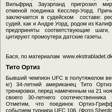
Вильфрид Зауэрланд пригрозил ми
отменой поединка Кесслер-Уорд. Прич
заключается в судейском составе: ре
судей, как и Андре Уорд, родом из Кали
предприняты соответствующие шаги
цитируют промоутера датские газеты.
Бася, по материалам www.ekstrabladet.d
Тито Ортиз
Бывший чемпион UFC в полутяжелом вес
кг) 34-летний американец Тито Орти
тренировки, перед намеченным на 21 но
своего 30-летнего соотечественника
Отметим, что поединок Ортиз-Гриф
событием турнира UFC 106. (Фото Sherd