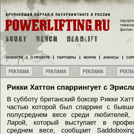
пауэрл
тяжела
фитнес
НОВОСТИ
О ПРОЕКТЕ
ПАРТНЕРЫ
ФОРУМ
АНОНСЫ
СОР
Рикки Хаттон спаррингует с Эрис
В субботу британский боксер Рикки Хатт
частью которой был спарринг с бывш
полусреднем весе среди любителей,
Ларой, который выступает в профе
среднем весе, сообщает Saddoboxin