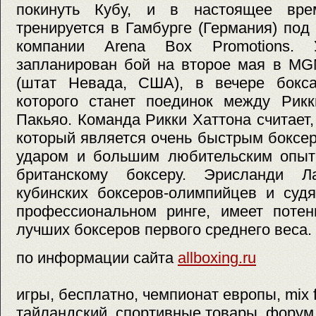
покинуть Кубу, и в настоящее вр
тренируется в Гамбурге (Германия) под
компании Arena Box Promotions.
запланирован бой на второе мая в MG
(штат Невада, США), в вечере бокс
которого станет поединок между Рик
Пакьяо. Команда Рикки Хаттона считает,
который является очень быстрым боксе
ударом и большим любительским опыто
британскому боксеру. Эрисланди 
кубинских боксеров-олимпийцев и суд
профессиональном ринге, имеет потен
лучших боксеров первого среднего веса.
по информации сайта
allboxing.ru
игры, бесплатно, чемпионат европы, mix f
тайландский, спортивные товары, форум, 