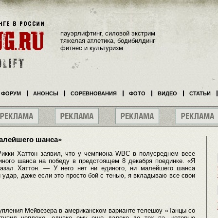
пауэрлифтинг, силовой экстрим
тяжелая атлетика, бодибилдинг
фитнес и культуризм
ФОРУМ
АНОНСЫ
СОРЕВНОВАНИЯ
ФОТО
ВИДЕО
СТАТЬИ
малейшего шанса»
икки Хаттон заявил, что у чемпиона WBC в полусреднем весе
ного шанса на победу в предстоящем 8 декабря поединке. «Я
казал Хаттон. — У него нет ни единого, ни малейшего шанса
 удар, даже если это просто бой с тенью, я вкладываю все свои
тупления Мейвезера в американском варианте телешоу «Танцы со
ступил неплохо, однако ему еще далеко до тех па, которые