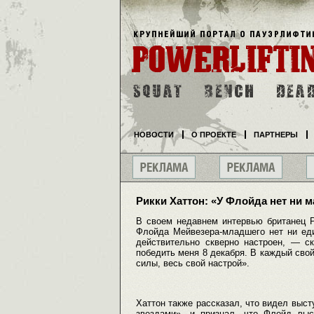
НОВОСТИ
О ПРОЕКТЕ
ПАРТНЕРЫ
Рикки Хаттон: «У Флойда нет ни 
В своем недавнем интервью британец Р
Флойда Мейвезера-младшего нет ни еди
действительно скверно настроен, — с
победить меня 8 декабря. В каждый свой
силы, весь свой настрой».
Хаттон также рассказал, что видел выс
звездами», и признал, что Флойд вы