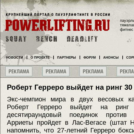
пауэрл
тяжела
фитнес
НОВОСТИ
О ПРОЕКТЕ
ПАРТНЕРЫ
ФОРУМ
АНОНСЫ
СОР
Роберт Герреро выйдет на ринг 30
Экс-чемпион мира в двух весовых ка
Роберт Герреро выйдет на рин
десятираундовый поединок против 
Арриеты пройдет в Лас-Вегасе (штат 
напомнить, что 27-летний Герреро бок