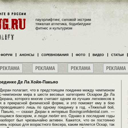
пауэрлифтинг, силовой экстрим
тяжелая атлетика, бодибилдинг
фитнес и культуризм
ФОРУМ
АНОНСЫ
СОРЕВНОВАНИЯ
ФОТО
ВИДЕО
СТАТЬИ
оединке Де Ла Хойя-Пакьяо
 Дюран полагает, что в предстоящем поединке между чемпионом
с-чемпионом мира в шести весовых категориях Оскаром Де Ла
юрана, которого многие считают одним из лучших легковесов в
ся в прекрасной физической форме, и это поможет ему в бою
проводившего лишь по одному поединку в год. «Тяжелый бой,
 Пакьяо, — сказал Дюран в интервью Boxingconfidential.com. —
ющимся боксером, и люди любят его. Однако в последние годы
наоборот был чрезвычайно активен. Кажется, что он постоянно
чень хорошо для возрастного боксера, каким является Оскар, так