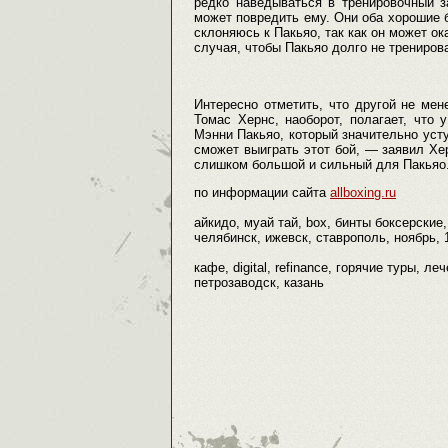
редко наведываться в тренировочный з
может повредить ему. Они оба хорошие 
склоняюсь к Пакьяо, так как он может о
случая, чтобы Пакьяо долго не трениров
Интересно отметить, что другой не ме
Томас Хернс, наоборот, полагает, что
Мэнни Пакьяо, который значительно усту
сможет выиграть этот бой, — заявил Хе
слишком большой и сильный для Пакьяо. 
по информации сайта
allboxing.ru
айкидо, муай тай, box, бинты боксерские, 
челябинск, ижевск, ставрополь, ноябрь, 
кафе, digital, refinance, горячие туры, 
петрозаводск, казань