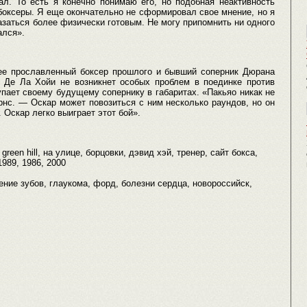
ал. То есть я конечно понимаю его, но подобная неактивность
боксеры. Я еще окончательно не сформировал свое мнение, но я
казаться более физически готовым. Не могу припомнить ни одного
ался».
нее прославленный боксер прошлого и бывший соперник Дюрана
 у Де Ла Хойи не возникнет особых проблем в поединке против
пает своему будущему сопернику в габаритах. «Пакьяо никак не
рнс. — Оскар может повозиться с ним несколько раундов, но он
Оскар легко выиграет этот бой».
green hill, на улице, борцовки, дэвид хэй, тренер, сайт бокса,
1989, 1986, 2000
лечение зубов, глаукома, форд, болезни сердца, новороссийск,