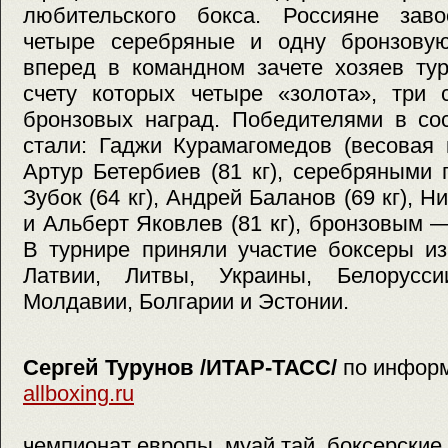
любительского бокса. Россияне зав
четыре серебряные и одну бронзовую
вперед в командном зачете хозяев ту
счету которых четыре «золота», три 
бронзовых наград. Победителями в со
стали: Гаджи Курамагомедов (весовая 
Артур Бетербиев (81 кг), серебряными
Зубок (64 кг), Андрей Баланов (69 кг), Н
и Альберт Яковлев (81 кг), бронзовым —
В турнире приняли участие боксеры и
Латвии, Литвы, Украины, Белорусси
Молдавии, Болгарии и Эстонии.
Сергей Турунов /ИТАР-ТАСС/
по инфор
allboxing.ru
чемпионат европы, муай тай, боксерские