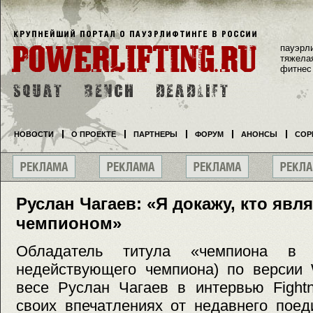
пауэрл
тяжела
фитнес
НОВОСТИ
О ПРОЕКТЕ
ПАРТНЕРЫ
ФОРУМ
АНОНСЫ
СОР
Руслан Чагаев: «Я докажу, кто яв
чемпионом»
Обладатель титула «чемпиона в о
недействующего чемпиона) по версии
весе Руслан Чагаев в интервью Fight
своих впечатлениях от недавнего пое