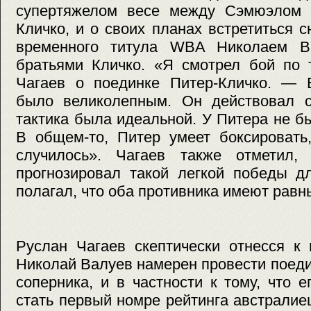
супертяжелом весе между Сэмюэлом 
Кличко, и о своих планах встретиться 
временного титула WBA Николаем В
братьями Кличко. «Я смотрел бой по 
Чагаев о поединке Питер-Кличко. — 
было великолепным. Он действовал с
тактика была идеальной. У Питера не б
В общем-то, Питер умеет боксировать
случилось». Чагаев также отметил
прогнозировал такой легкой победы д
полагал, что оба противника имеют равн
Руслан Чагаев скептически отнесся к 
Николай Валуев намерен провести поеди
соперника, и в частности к тому, что 
стать первый номре рейтинга австрали