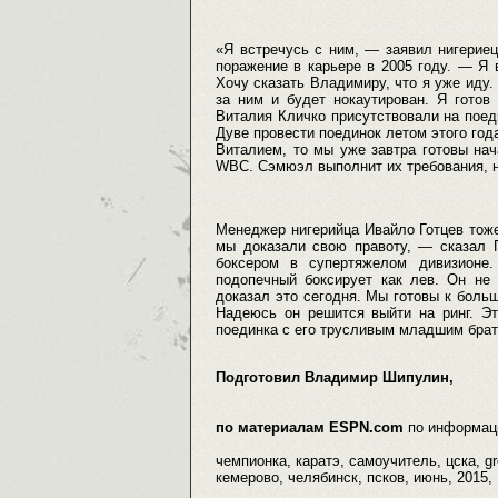
«Я встречусь с ним, — заявил нигерие
поражение в карьере в 2005 году. — Я 
Хочу сказать Владимиру, что я уже иду.
за ним и будет нокаутирован. Я готов
Виталия Кличко присутствовали на пое
Дуве провести поединок летом этого год
Виталием, то мы уже завтра готовы на
WBC. Сэмюэл выполнит их требования, н
Менеджер нигерийца Ивайло Готцев тоже
мы доказали свою правоту, — сказал
боксером в супертяжелом дивизионе
подопечный боксирует как лев. Он не 
доказал это сегодня. Мы готовы к боль
Надеюсь он решится выйти на ринг. Эт
поединка с его трусливым младшим брат
Подготовил Владимир Шипулин,
по материалам ESPN.com
по информац
чемпионка, каратэ, самоучитель, цска, gr
кемерово, челябинск, псков, июнь, 2015, 