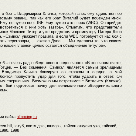
ц о бое с Владимиром Кличко, который нанес ему единственное
возьму реванш, так как его брат Виталий будет побежден мной.
 Ему не нужен пояс IBF. Ему нужен этот пояс (WBC). Он прийдет
 встретиться с ним хоть завтра». Отметим, что представители
динке Маскаев-Питер и уже предложили промоутеру Питера Дино
а. «Сэмюэл уважает правила, и если WBC потребует от нас боя с
чать переговоры, — сказал Дува. — Мы сделаем то, что скажет
о нашей главной целью остается объединение титулов».
 был очень рад победе своего подопечного. «В конечном счете,
 Готцев. — Без сомнения, Сэмюэл является самым зрелищным
. Владимир Кличко боксирует со страхом в сердце, а мой
боится пропустить удар для того, чтобы ударить в ответ. Он
шим свершениям. Возможно мы встретимся с Виталием (Кличко).
от бой подготовит почву для великолепного объединительного
ом».
ии сайта
allboxing.ru
een hill, ютуб, костя дзю, юниоры, тайсон откусил ухо, тайский,
1990, 1998