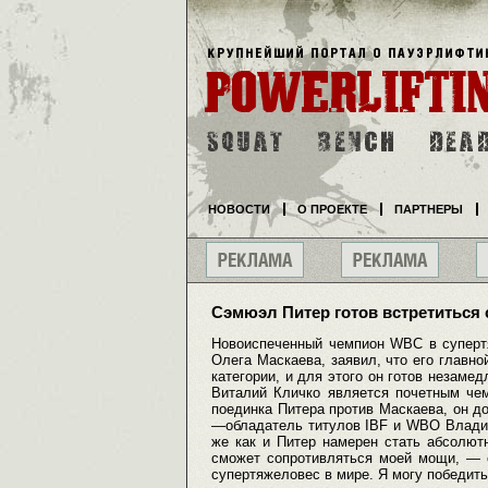
НОВОСТИ
О ПРОЕКТЕ
ПАРТНЕРЫ
Сэмюэл Питер готов встретиться 
Новоиспеченный чемпион WBC в супертя
Олега Маскаева, заявил, что его главн
категории, и для этого он готов незаме
Виталий Кличко является почетным чем
поединка Питера против Маскаева, он до
—обладатель титулов IBF и WBO Владим
же как и Питер намерен стать абсолют
сможет сопротивляться моей мощи, — 
супертяжеловес в мире. Я могу победить