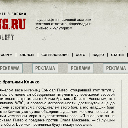
пауэрлифтинг, силовой экстрим
тяжелая атлетика, бодибилдинг
фитнес и культуризм
ФОРУМ
АНОНСЫ
СОРЕВНОВАНИЯ
ФОТО
ВИДЕО
СТАТЬИ
с братьями Кличко
желом весе нигериец Сэмюэл Питер, отобравший этот титул у
ой целью является объединение титулов в супертяжелой весовой
длительно встретиться с обоими братьями Кличко. Напомним, что
пионом WBC, и согласно договоренности, достигнутой еще до
лжен встретиться с победителем этого боя, а его младший брат
ир Кличко уже сумел объединить два чемпионских пояса и так
ным чемпионом мира в супертяжелом весе. «Я знал, что он не
сказал Питер о поединке против Олега Маскаева. — Я лучший
 любого. Все мои противники будут нокаутированы».