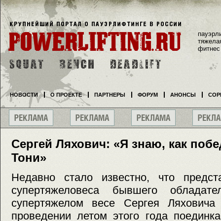
пауэрл
тяжела
фитнес
НОВОСТИ
О ПРОЕКТЕ
ПАРТНЕРЫ
ФОРУМ
АНОНСЫ
СОР
Сергей Ляхович: «Я знаю, как поб
Тони»
Недавно стало известно, что предста
супертяжеловеса бывшего облада
супертяжелом весе Сергея Ляховича
проведении летом этого года поединка