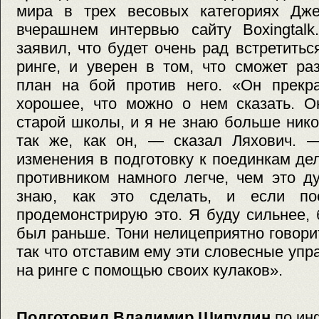
мира в трех весовых категориях Дж
вчерашнем интервью сайту Boxingtalk
заявил, что будет очень рад встретить
ринге, и уверен в том, что сможет ра
план на бой против него. «Он прекра
хорошее, что можно о нем сказать. О
старой школы, и я не знаю больше нико
так же, как он, — сказал Ляхович. 
изменения в подготовку к поединкам де
противником намного легче, чем это д
знаю, как это сделать, и если пое
продемонстрирую это. Я буду сильнее,
был раньше. Тони нелицеприятно говорит
так что отставим ему эти словесные упр
на ринге с помощью своих кулаков».
Подготовил Владимир Шипулин
по ин