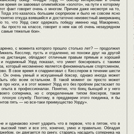
е время он завоевал олимпийское «золото», на пути к которому
тот факт говорит очень о многом. Причем даже несмотря на то,
. Тогда это казалось большим сюрпризом и было не совсем ясно
понятно откуда взявшийся и достаточно неизвестный американец
Но то, что Уорд смог одержать победу именно над Макаренко,
 бы просто на классе, говорит о нем как об очень незаурядном
 самые тяжелые бои».
аренко, с момента которого прошло столько лет? — продолжил
иккель Кесслер, пусть и отдаленно, но похожи друг на другой
ь на дистанции, обладают отличным правым прямым и хорошей
 и подвижный Уорд показал, что умеет боксировать с такими
ера, который несомненно является феноменальным спортсменом,
ово. В свое время я спарринговал с Кесслером в течении шести
. Он очень умный и искушенный боксер, однако иногда может
абыть обо всем остальном. В такой момент он просто может
в про ноги, и в этот момент Уорд его без проблем растаскает по
о опыта в профессионалах. Понятно, что боец бьющий и у него
воего соперника, но с определенным типом боксеров, такая
 плохую службу. Поэтому, в преддверии этого поединка, я бы
нтов пять — но все-таки преимущество Уорду».
е и одинаково хочет ударить что в первом, что в пятом, что в
 высокий темп и все это, конечно, умно и правильно. Обладая
жебом, он двигается по рингу, стараясь насадить соперника на