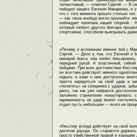
талантливый, — отметил Сергей. — В сво
победил нашего Евгения Макаренко, и э
что с того момента прошло столько лет
— как такое вообще могло произойти: не
побеждает капитана нашей сборной... 
который любого другого боксера прошел
спортсмене, способном выигрывать даже
«Почему я вспоминаю именно бой с Мак
Сергей. — Дело в том, что Евгений и М
манерой бокса: оба любят боксироват
передней рукой. А пластичный, гибкий
бойцами. При всех достоинствах Кессл
он все-таки действует немного одноплан
недель и знаю о нем достаточно много
просто зарядиться на свой удар и з
«полететь» на соперника с ударом, забы
рингу, так как уже набрался достаточн
заложено стремление нокаутировать с
заряженность на удар может сослужить
отдал пусть небольшое — всего на проце
«Кесслер всегда действует на свой волн
десятом раунде. Он старается держать
просто убийственной правой и хорошим д