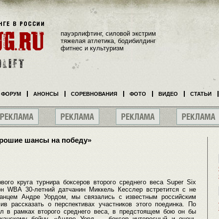
пауэрлифтинг, силовой экстрим
тяжелая атлетика, бодибилдинг
фитнес и культуризм
ФОРУМ
АНОНСЫ
СОРЕВНОВАНИЯ
ФОТО
ВИДЕО
СТАТЬИ
орошие шансы на победу»
вого круга турнира боксеров второго среднего веса Super Six
ион WBA 30-летний датчанин Миккель Кесслер встретится с не
анцем Андре Уордом, мы связались с известным российским
ив рассказать о перспективах участников этого поединка. По
л в рамках второго среднего веса, в предстоящем бою он бы
канскому бойцу. «Андре Уорд — боксер интересный и очень