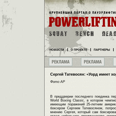
НОВОСТИ
О ПРОЕКТЕ
ПАРТНЕРЫ
Сергей Татевосян: «Уорд имеет х
Фото АР
В преддверии последнего поединка пер
World Boxing Classic, в котором чемп
имеющим поражений 25-летним америк
боксером Сергеем Татевосяном, попрос
мнению Сергея, который сам боксирова
отдал небольшое преимущество амери