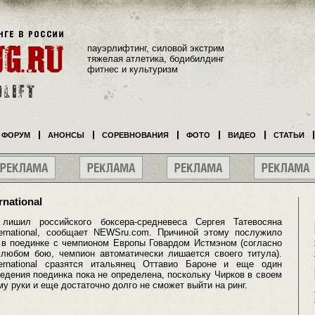
пауэрлифтинг, силовой экстрим
тяжелая атлетика, бодибилдинг
фитнес и культуризм
ФОРУМ
АНОНСЫ
СОРЕВНОВАНИЯ
ФОТО
ВИДЕО
СТАТЬИ
national
лишил российского боксера-средневеса Сергея Татевосяна
rnational, сообщает NEWSru.com. Причиной этому послужило
л в поединке с чемпионом Европы Говардом Истмэном (согласно
любом бою, чемпион автоматически лишается своего титула).
rnational сразятся итальянец Оттавио Бароне и еще один
едения поединка пока не определена, поскольку Чирков в своем
 руки и еще достаточно долго не сможет выйти на ринг.