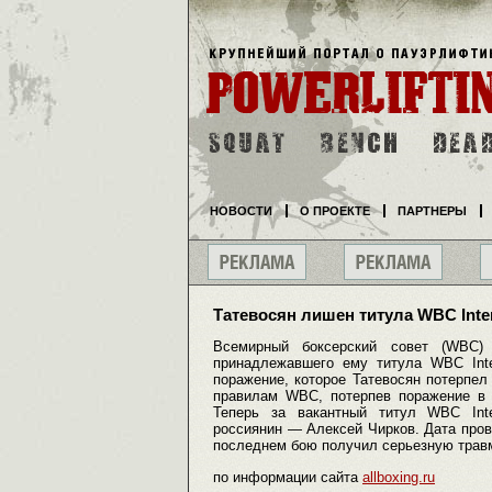
НОВОСТИ
О ПРОЕКТЕ
ПАРТНЕРЫ
Татевосян лишен титула WBC Inter
Всемирный боксерский совет (WBC) 
принадлежавшего ему титула WBC Inte
поражение, которое Татевосян потерпе
правилам WBC, потерпев поражение в 
Теперь за вакантный титул WBC Inte
россиянин — Алексей Чирков. Дата пров
последнем бою получил серьезную травму
по информации сайта
allboxing.ru