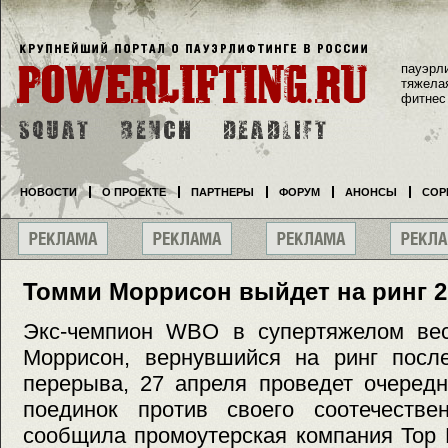
пауэрл
тяжела
фитнес
НОВОСТИ
О ПРОЕКТЕ
ПАРТНЕРЫ
ФОРУМ
АНОНСЫ
СОР
Томми Моррисон выйдет на ринг 2
Экс-чемпион WBO в супертяжелом ве
Моррисон, вернувшийся на ринг после
перерыва, 27 апреля проведет очеред
поединок против своего соотечестве
сообщила промоутерская компания Top 