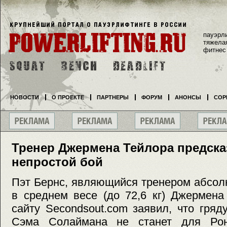
пауэрл
тяжела
фитнес
НОВОСТИ
О ПРОЕКТЕ
ПАРТНЕРЫ
ФОРУМ
АНОНСЫ
СОР
Тренер Джермена Тейлора предска
непростой бой
Пэт Бернс, являющийся тренером абсол
в среднем весе (до 72,6 кг) Джермена
сайту Secondsout.com заявил, что гря
Сэма Солаймана не станет для Рон