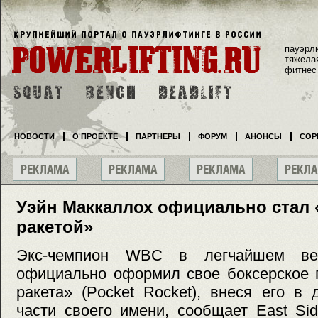
пауэрл
тяжела
фитнес
НОВОСТИ
О ПРОЕКТЕ
ПАРТНЕРЫ
ФОРУМ
АНОНСЫ
СОР
Уэйн Маккаллох официально стал
ракетой»
Экс-чемпион WBC в легчайшем ве
официально оформил свое боксерское 
ракета» (Pocket Rocket), внеся его в
части своего имени, сообщает East Si