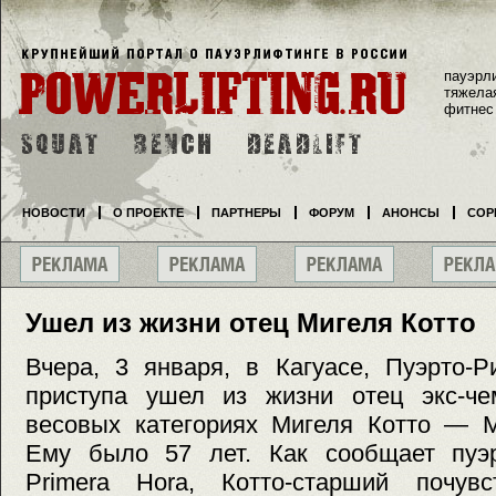
пауэрл
тяжела
фитнес
НОВОСТИ
О ПРОЕКТЕ
ПАРТНЕРЫ
ФОРУМ
АНОНСЫ
СОР
Ушел из жизни отец Мигеля Котто
Вчера, 3 января, в Кагуасе, Пуэрто-Р
приступа ушел из жизни отец экс-ч
весовых категориях Мигеля Котто — М
Ему было 57 лет. Как сообщает пуэр
Primera Hora, Котто-старший почув