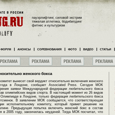
пауэрлифтинг, силовой экстрим
тяжелая атлетика, бодибилдинг
фитнес и культуризм
ФОРУМ
АНОНСЫ
СОРЕВНОВАНИЯ
ФОТО
ВИДЕО
СТАТЬИ
носительно женского бокса
омитет вынесет свой вердикт относительно включения женского
года в Лондоне, сообщает Associated Press. Сегодня МОК
рения заявки Международной федерации любительского бокса
тав олимпийских видов спорта. В настоящий момент из 26 видов
а Олимпиаде в Лондоне, только федерация любительского бокса
ртсменок. В заявлении МОК сообщается, что соответствующая
ции исполнительному комитету, который примет решение на
рлине. Предыдущая попытка включить женский бокс в состав
я в 2005 году, закончилась неудачей. Тогда МОК посчитал, что