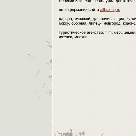
женский бокс еще не получил достаточно
по информации сайта
allboxing.ru
одесса, мужской, для начинающих, кулач
боксу, сборная, липецк, новгород, красноя
туристическое агенство, film, debt, земел
ижевск, москва