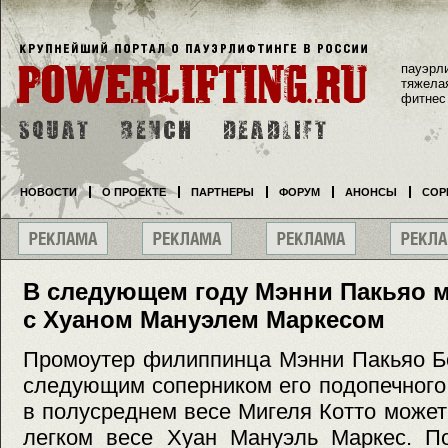
пауэрл
тяжела
фитнес
НОВОСТИ
О ПРОЕКТЕ
ПАРТНЕРЫ
ФОРУМ
АНОНСЫ
СОР
В следующем году Мэнни Пакьяо м
с Хуаном Мануэлем Маркесом
Промоутер филиппинца Мэнни Пакьяо Б
следующим соперником его подопечног
в полусреднем весе Мигеля Котто может
легком весе Хуан Мануэль Маркес. По