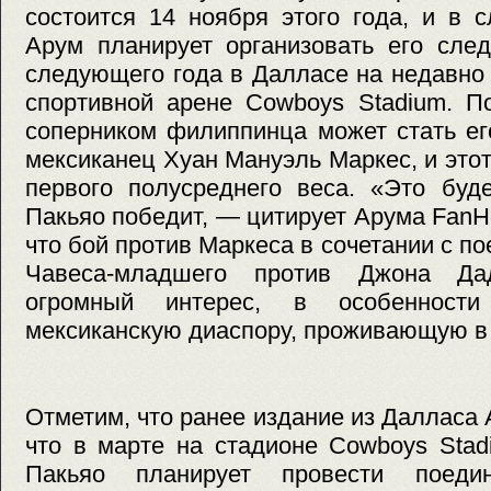
состоится 14 ноября этого года, и в 
Арум планирует организовать его сле
следующего года в Далласе на недавно
спортивной арене Cowboys Stadium. П
соперником филиппинца может стать ег
мексиканец Хуан Мануэль Маркес, и этот
первого полусреднего веса. «Это буд
Пакьяо победит, — цитирует Арума Fan
что бой против Маркеса в сочетании с п
Чавеса-младшего против Джона Да
огромный интерес, в особенности
мексиканскую диаспору, проживающую в 
Отметим, что ранее издание из Далласа 
что в марте на стадионе Cowboys Sta
Пакьяо планирует провести поеди