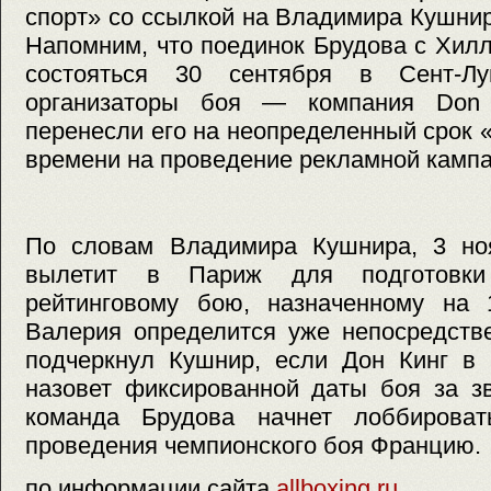
спорт» со ссылкой на Владимира Кушни
Напомним, что поединок Брудова с Хил
состояться 30 сентября в Сент-Л
организаторы боя — компания Don 
перенесли его на неопределенный срок «
времени на проведение рекламной кампа
По словам Владимира Кушнира, 3 но
вылетит в Париж для подготовки
рейтинговому бою, назначенному на 
Валерия определится уже непосредств
подчеркнул Кушнир, если Дон Кинг в
назовет фиксированной даты боя за з
команда Брудова начнет лоббироват
проведения чемпионского боя Францию.
по информации сайта
allboxing.ru