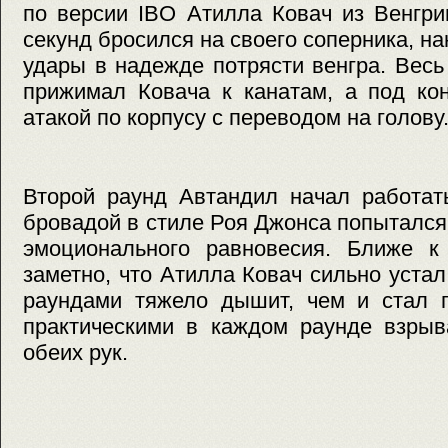
по версии IBO Атилла Ковач из Венгри
секунд бросился на своего соперника, н
удары в надежде потрясти венгра. Весь
прижимал Ковача к канатам, а под ко
атакой по корпусу с переводом на голову
Второй раунд Автандил начал работат
бровадой в стиле Роя Джонса попытался
эмоционального равновесия. Ближе к
заметно, что Атилла Ковач сильно уста
раундами тяжело дышит, чем и стал п
практическими в каждом раунде взрыв
обеих рук.