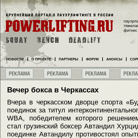
пауэрл
тяжела
фитнес
НОВОСТИ
О ПРОЕКТЕ
ПАРТНЕРЫ
ФОРУМ
АНОНСЫ
СОР
Вечер бокса в Черкассах
Вчера в черкасском дворце спорта «Бу
поединок за титул интерконтинентально
WBA, победителем которого решение
стал грузинский боксер Автандил Хурци
поединке Автандилу противостоял опыт