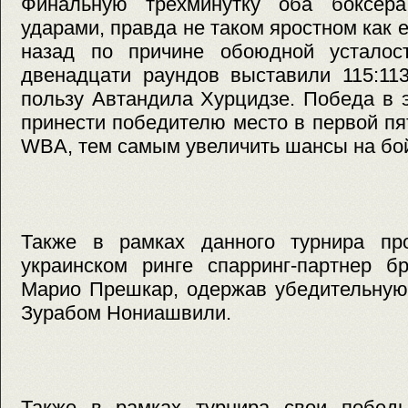
Финальную трехминутку оба боксер
ударами, правда не таком яростном как 
назад по причине обоюдной усталос
двенадцати раундов выставили 115:113
пользу Автандила Хурцидзе. Победа в 
принести победителю место в первой пя
WBA, тем самым увеличить шансы на бой
Также в рамках данного турнира пр
украинском ринге спарринг-партнер б
Марио Прешкар, одержав убедительную
Зурабом Нониашвили.
Также в рамках турнира свои побед