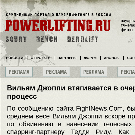
пауэрл
тяжела
фитнес
НОВОСТИ
О ПРОЕКТЕ
ПАРТНЕРЫ
ФОРУМ
АНОНСЫ
СОР
Вильям Джоппи втягивается в оч
процесс
По сообщению сайта FightNews.Com, б
среднем весе Вильям Джоппи вскоре пр
по обвинению в нанесении телесных
спарринг-партнеру Тедди Риду. Как