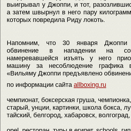
выигрывал у Джоппи, и тот, разозлившис
а затем швырнул в него пару килограмм
которых повредила Риду локоть.
Напомним, что 30 января Джоппи 
обвинение в нападении на сотр
намеревавшейся изъять у него прио
машину за несоблюдение графика в
«Вильяму Джоппи предъявлено обвинени
по информации сайта
allboxing.ru
чемпионат, боксерская груша, чемпионка
старый, унции, картинки, школа бокса, л
тайский, белгород, хабаровск, волгоград,
opel, ресторан, туры в египет, schools, гипе