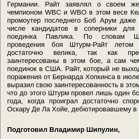
Германии. Райт заявлял о своем же
чемпионом WBC и WBO в этом весе Кел
промоутер последнего Боб Арум даже 
числе кандидатов в соперники для 
поединка Павлика. По словам Ша
проведения боя Штурм-Райт летом
достаточно велика, так как пре
заинтересованы в этом бое, а сам че
поединок в США. Райт, который не выхо
поражения от Бернарда Хопкинса в июле
выразил свою заинтересованность в это
что до этого Штурм провел лишь один б
года, когда проиграл достаточно спо
Оскару Де Ла Хойе, дебютировавшему в 
Подготовил Владимир Шипулин,