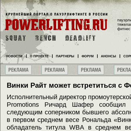
пауэрл
тяжела
фитнес
НОВОСТИ
О ПРОЕКТЕ
ПАРТНЕРЫ
ФОРУМ
АНОНСЫ
СОР
Винки Райт может встретиться с
Исполнительный директор промоутерско
Promotions Ричард Шафер сообщил 
следующим соперником бывшего абсолю
в первом среднем весе Рональда «Винк
обладатель титула WBA в среднем в