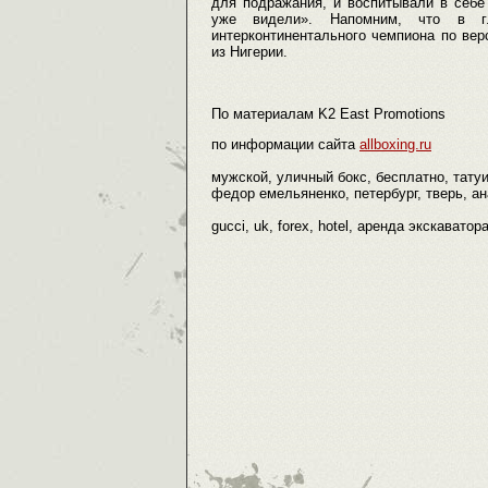
для подражания, и воспитывали в себе
уже видели». Напомним, что в г
интерконтинентального чемпиона по ве
из Нигерии.
По материалам K2 East Promotions
по информации сайта
allboxing.ru
мужской, уличный бокс, бесплатно, татуи
федор емельяненко, петербург, тверь, ан
gucci, uk, forex, hotel, аренда экскаватор