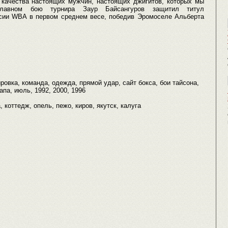
 качества настоящих мужчин, настоящих джигитов, которых мы
лавном бою турнира Заур Байсангуров защитил титул
рсии WBA в первом среднем весе, победив Эромоселе Альберта
ровка, команда, одежда, прямой удар, сайт бокса, бои тайсона,
апа, июль, 1992, 2000, 1996
а, коттедж, опель, пежо, киров, якутск, калуга