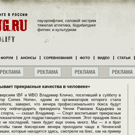
пауэрлифтинг, силовой экстрим
тяжелая атлетика, бодибилдинг
фитнес и культуризм
ФОРУМ
АНОНСЫ
СОРЕВНОВАНИЯ
ФОТО
ВИДЕО
СТАТЬИ
ывает прекрасные качества в человеке»
версиям IBF и WBO Владимир Кличко, посетивший в субботу в
amp Comes Home», одним из организаторов которого стала
otions, заверил, что вечера профессионального бокса будут
Хочу поблагодарить президента Чечни Рамзана Кадырова за
к спорта, — сказал Владимир. — Спорт воспитывает прекрасные
показателем для подрастающего поколения. Этот праздник бокса
 не последний, таких будет еще очень много. Мы — я и брат
тобы такие боксерские вечера проходили чаще в Чеченской
ишки, которые находятся здесь, смотрели на бокс, как на пример