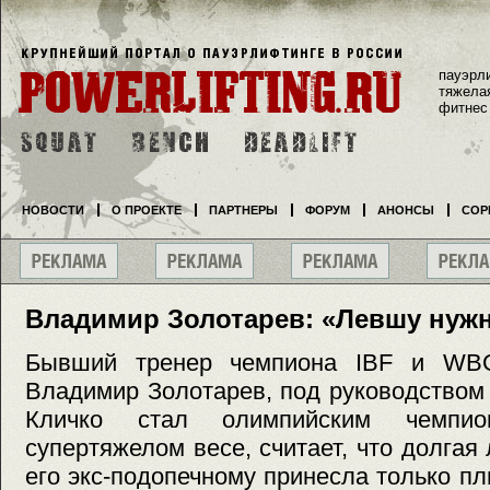
пауэрл
тяжела
фитнес
НОВОСТИ
О ПРОЕКТЕ
ПАРТНЕРЫ
ФОРУМ
АНОНСЫ
СОР
Владимир Золотарев: «Левшу нужн
Бывший тренер чемпиона IBF и WB
Владимир Золотарев, под руководством 
Кличко стал олимпийским чемпи
супертяжелом весе, cчитает, что долгая
его экс-подопечному принесла только пл