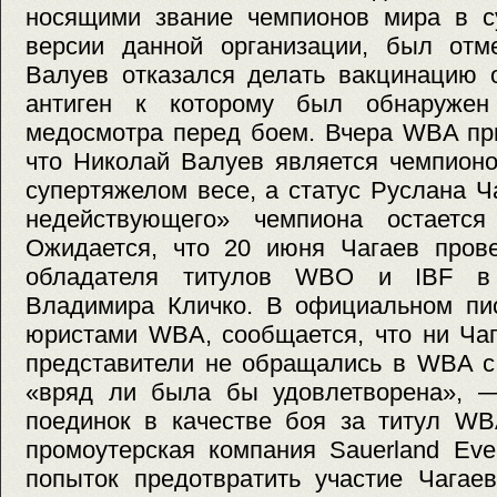
носящими звание чемпионов мира в с
версии данной организации, был отме
Валуев отказался делать вакцинацию о
антиген к которому был обнаруже
медосмотра перед боем. Вчера WBA пр
что Николай Валуев является чемпионо
супертяжелом весе, а статус Руслана Ч
недействующего» чемпиона остается
Ожидается, что 20 июня Чагаев прове
обладателя титулов WBO и IBF в 
Владимира Кличко. В официальном пис
юристами WBA, сообщается, что ни Чаг
представители не обращались в WBA с
«вряд ли была бы удовлетворена», —
поединок в качестве боя за титул WB
промоутерская компания Sauerland Eve
попыток предотвратить участие Чагае