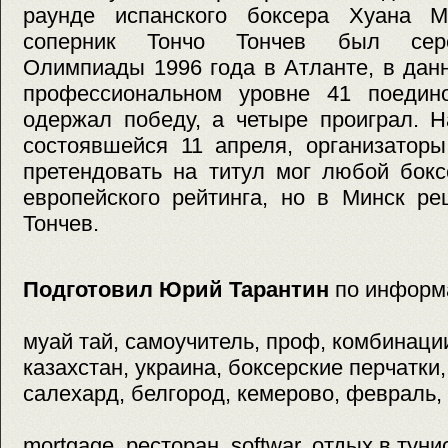
раунде испанского боксера Хуана М
соперник Тончо Тончев был сер
Олимпиады 1996 года в Атланте, в дан
профессиональном уровне 41 поедин
одержал победу, а четыре проиграл. Н
состоявшейся 11 апреля, организаторы
претендовать на титул мог любой бокс
европейского рейтинга, но в Минск р
Тончев.
Подготовил Юрий Тарантин
по информ
муай тай, самоучитель, проф, комбинации
казахстан, украина, боксерские перчатки
салехард, белгород, кемерово, февраль, 
mortgage, ресторан, softwar, отдых в туни