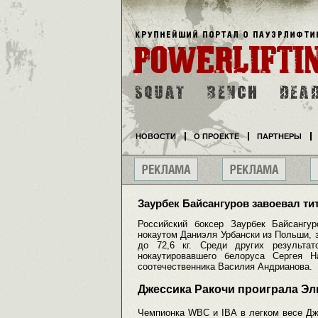
НОВОСТИ
О ПРОЕКТЕ
ПАРТНЕРЫ
Заурбек Байсангуров завоевал ти
Российский боксер Заурбек Байсангур
нокаутом Даниэля Урбански из Польши, з
до 72,6 кг. Среди других результа
нокаутировавшего белоруса Сергея 
соотечественника Василия Андрианова.
Джессика Ракочи проиграла Эл
Чемпионка WBC и IBA в легком весе Дж