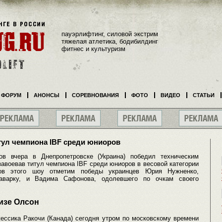
пауэрлифтинг, силовой экстрим
тяжелая атлетика, бодибилдинг
фитнес и культуризм
ФОРУМ
АНОНСЫ
СОРЕВНОВАНИЯ
ФОТО
ВИДЕО
СТАТЬИ
тул чемпиона IBF среди юниоров
ов вчера в Днепропетровске (Украина) победил техническим
авоевав титул чемпиона IBF среди юниоров в весовой категории
тов этого шоу отметим победы украинцев Юрия Нужненко,
Наварку, и Вадима Сафонова, одолевшего по очкам своего
изе Олсон
ессика Ракочи (Канада) сегодня утром по московскому времени