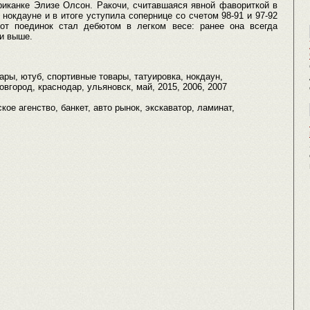
риканке Элизе Олсон. Ракочи, считавшаяся явной фавориткой в
нокдауне и в итоге уступила сопернице со счетом 98-91 и 97-92
от поединок стал дебютом в легком весе: ранее она всегда
ии выше.
ары, ютуб, спортивные товары, татуировка, нокдаун,
вгород, краснодар, ульяновск, май, 2015, 2006, 2007
ое агенство, банкет, авто рынок, экскаватор, ламинат,