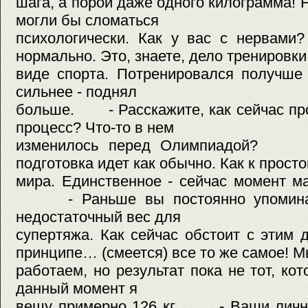
шага, а порой даже одного килограмма!
могли бы сломаться
психологически. Как у вас с нер
нормально. Это, знаете, дело тренировк
виде спорта. Потренировался получше 
сильнее - поднял
больше. - Расскажите, как сейчас пр
процесс? Что-то в нем
изменилось перед Олимпиадой? 
подготовка идет как обычно. Как к прост
мира. Единственное - сейчас момент м
- Раньше вы постоянно упоминали
недостаточный вес для
супертяжа. Как сейчас обстоит с эт
принципе… (смеется) все то же самое! Мы
работаем, но результат пока не тот, ко
данный момент я
вешу примерно 126 кг. - Ваши личные