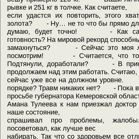
рывке и 251 кг в толчке. Как считаете,
если удастся их повторить, этого хва
золота? - Ну… не то что бы прямо для
думаю, будет точно! - Как сам
готовность? На мировой рекорд способн
замахнуться? - Сейчас это моя л
посмотрим! - Считается, что тол
Подтянули, доработали? - В принц
продолжаем над этим работать. Считаю, 
сейчас уже все на должном уровне. -
порядке? Травм никаких нет? - Пока в
просьбе губернатора Кемеровской облас
Амана Тулеева к нам приезжал доктор
наше состояние,
спрашивал про проблемы, жалобы
посоветовал, как лучше вес
набирать. Так что со здоровьем все 