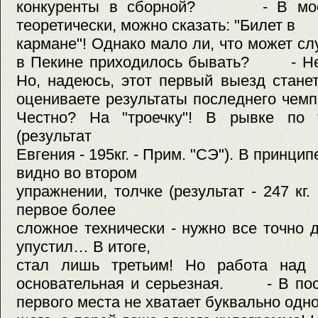
конкуренты в сборной? - В моем 
теоретически, можно сказать: "Билет в
кармане"! Однако мало ли, что может 
в Пекине приходилось бывать? - Нет,
Но, надеюсь, этот первый выезд ст
оцениваете результаты последнего ч
Честно? На "троечку"! В рывке по 
(результат
Евгения - 195кг. - Прим. "СЭ"). В принци
видно во втором
упражнении, толчке (результат - 247 кг.
первое более
сложное технически - нужно все точно д
упустил… В итоге,
стал лишь третьим! Но работа над 
основательная и серьезная. - В пос
первого места не хватает буквально одн