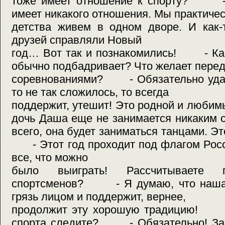
тоже имеет отношение к спорту? - Н
имеет никакого отношения. Мы практичес
детства живем в одном дворе. И как-
друзей справляли Новый
год… Вот так и познакомились! - Как
обычно подбадривает? Что желает пере
соревнованиями? - Обязательно удачи
то не так сложилось, то всегда
поддержит, утешит! Это родной и люб
дочь Даша еще не занимается никаки
всего, она будет заниматься танцами. Э
- Этот год проходит под флагом Росс
все, что можно
было выиграть! Рассчитываете п
спортсменов? - Я думаю, что наша 
грязь лицом и поддержит, вернее,
продолжит эту хорошую традицию! -
спорта следите? - Обязательно! За 