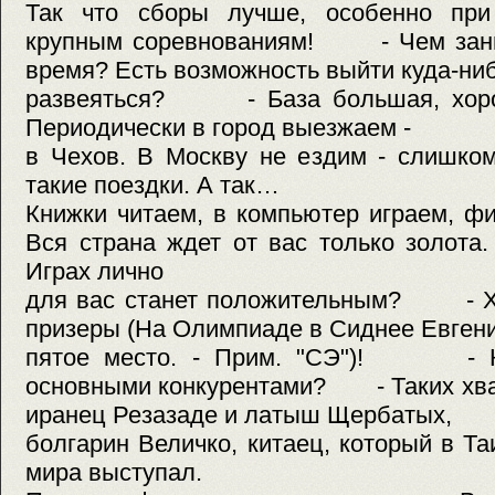
Так что сборы лучше, особенно при
крупным соревнованиям! - Чем зани
время? Есть возможность выйти куда-ниб
развеяться? - База большая, хорош
Периодически в город выезжаем -
в Чехов. В Москву не ездим - слишко
такие поездки. А так…
Книжки читаем, в компьютер играем
Вся страна ждет от вас только золота.
Играх лично
для вас станет положительным? - Хо
призеры (На Олимпиаде в Сиднее Евген
пятое место. - Прим. "СЭ")! - Ко
основными конкурентами? - Таких хват
иранец Резазаде и латыш Щербатых,
болгарин Величко, китаец, который в Т
мира выступал.