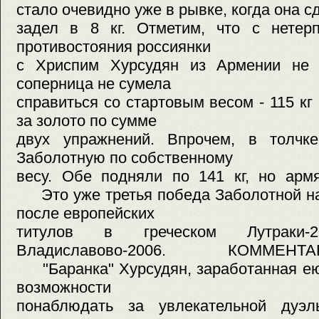
стало очевидно уже в рывке, когда она с
задел в 8 кг. Отметим, что с нетер
противостояния россиянки
с Хриспим Хурсудян из Армении не 
соперница не сумела
справиться со стартовым весом - 115 кг
за золото по сумме
двух упражнений. Впрочем, в толчк
Заболотную по собственному
весу. Обе подняли по 141 кг, но армя
Это уже третья победа Заболотной на
после европейских
титулов в греческом Лутраки
Владиславово-2006. КОММЕНТАР
"Баранка" Хурсудян, заработанная ею
возможности
понаблюдать за увлекательной дуэл