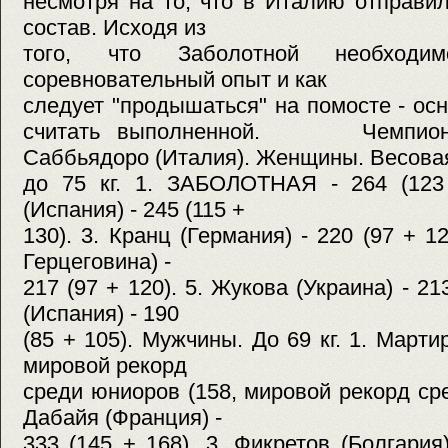
несмотря на то, что в Италию отправи
состав. Исходя из
того, что Заболотной необходи
соревновательный опыт и как
следует "продышаться" на помосте - ос
считать выполненной. Чемпиона
Саббьядоро (Италия). Женщины. Весовая
до 75 кг. 1. ЗАБОЛОТНАЯ - 264 (123 
(Испания) - 245 (115 +
130). 3. Кранц (Германия) - 220 (97 + 1
Герцеговина) -
217 (97 + 120). 5. Жукова (Украина) - 21
(Испания) - 190
(85 + 105). Мужчины. До 69 кг. 1. Марти
мировой рекорд
среди юниоров (158, мировой рекорд сре
Дабайя (Франция) -
333 (145 + 168). 3. Фикретов (Болгария)