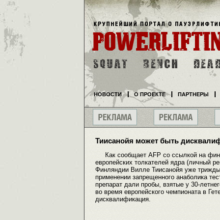
НОВОСТИ
О ПРОЕКТЕ
ПАРТНЕРЫ
Тиисанойя может быть дисквалиф
Как сообщает AFP со ссылкой на финск
европейских толкателей ядра (личный рек
Финляндии Вилле Тиисанойя уже трижды
применении запрещенного анаболика тес
препарат дали пробы, взятые у 30-летнег
во время европейского чемпионата в Гет
дисквалификация.