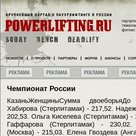
пауэрл
тяжела
фитнес
НОВОСТИ
О ПРОЕКТЕ
ПАРТНЕРЫ
ФОРУМ
АНОНСЫ
СОР
Чемпионат России
КазаньЖенщиныСумма двоеборьяДо
Хабирова (Стерлитамак) - 217,52. Надеж
202,53. Ольга Киселева (Стерлитамак) - 
Гаффарова (Стерлитамак) - 230,02
(Москва) - 215,03. Елена Гвоздева (Анг