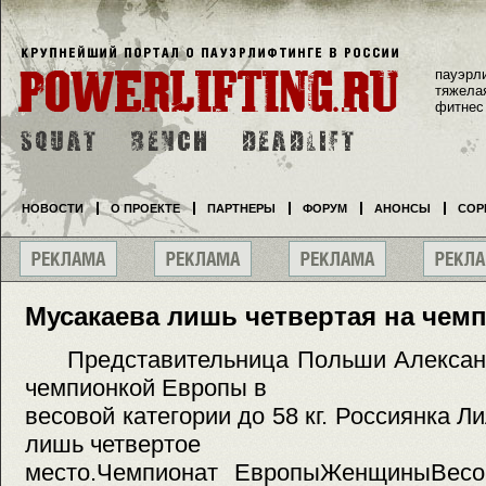
пауэрл
тяжела
фитнес
НОВОСТИ
О ПРОЕКТЕ
ПАРТНЕРЫ
ФОРУМ
АНОНСЫ
СОР
Мусакаева лишь четвертая на чем
Представительница Польши Александ
чемпионкой Европы в
весовой категории до 58 кг. Россиянка 
лишь четвертое
место.Чемпионат ЕвропыЖенщиныВесо