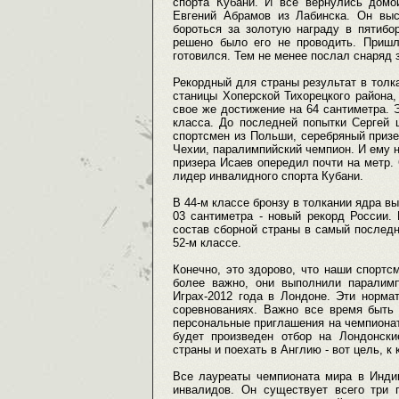
спорта Кубани. И все вернулись домо
Евгений Абрамов из Лабинска. Он выст
бороться за золотую награду в пятибо
решено было его не проводить. Пришл
готовился. Тем не менее послал снаряд 
Рекордный для страны результат в толка
станицы Хоперской Тихорецкого района,
свое же достижение на 64 сантиметра. 
класса. До последней попытки Сергей 
спортсмен из Польши, серебряный призе
Чехии, паралимпийский чемпион. И ему н
призера Исаев опередил почти на метр. 
лидер инвалидного спорта Кубани.
В 44-м классе бронзу в толкании ядра вы
03 сантиметра - новый рекорд России.
состав сборной страны в самый последн
52-м классе.
Конечно, это здорово, что наши спортс
более важно, они выполнили паралимп
Играх-2012 года в Лондоне. Эти норм
соревнованиях. Важно все время быть 
персональные приглашения на чемпионат 
будет произведен отбор на Лондонск
страны и поехать в Англию - вот цель, к
Все лауреаты чемпионата мира в Индии
инвалидов. Он существует всего три 