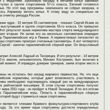
й с медалями. Бронзовую награду в метании копья завоевал
упал в группе спортсменов 57-го класса. Евгений готовился
рье. Но этот вид программы чемпионата не собрал кворума, и
ось Абрамову метать копье. К этому виду он специально не
за отметку рекорда России.
нии ядра - 10 метров 55 сантиметров - показал Сергей Исаев из
 выступавший в группе спортсменов 55-го класса. Он превысил
Этот результат выше норматива мастера спорта международного
шел вторым. Но затем его на несколько сантиметров опередил
р Паралимпийских игр в Пекине. А первенствовал легкоатлет из
аш спортсмен проиграл считанные сантиметры. А вот четвертого
Сергей - капитан паралимпийской сборной края. Он безусловный
играл Алексей Ладный из Тихорецка. И его результат - 14 метров
 Его земляк, копьеметатель Михаил Костромин, был включен в
ий момент. И оправдал доверие тренеров, заняв второе место в
мены не остались без наград мирового первенства. Но, что еще
ийские нормативы, которые дают возможность участвовать в
ативы необходимо подтверждать каждый раз на международных
в рейтинговой восьмерке. В этом случае спортсмены получат
мира 2011 года - он пройдет в Новой Зеландии. И по его итогам
ие Паралимпийские игры. Попасть в паралимпийскую сборную
 которой будут стремиться наши спортсмены.
 являются членами Краевого физкультурно-спортивного клуба
года. За это время наши спортсмены достигли определенных