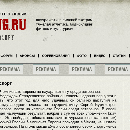
пауэрлифтинг, силовой экстрим
тяжелая атлетика, бодибилдинг
фитнес и культуризм
ФОРУМ
АНОНСЫ
СОРЕВНОВАНИЯ
ФОТО
ВИДЕО
СТАТЬИ
спорт
 Чемпионате Европы по пауэрлифтингу среди ветеранов.
«Надежда» Серпуховского района он совсем недавно вернулся в
ть, что этот год для него удачный, он отлично выступил на
еждународного класса по пауэрлифтингу Сергей Бурмистров
первое место на чемпионате России среди ветеранов. В своей
азал наилучший результат, набрав в сумме трех упражнений (жим
 кг. Эта победа (в абсолютном зачете Бурмистров стал третьим)
борной России. Чемпионат Европы проходил в Чехии, наш силач
лограммов. На столь масштабных состязаниях своих спортсменов