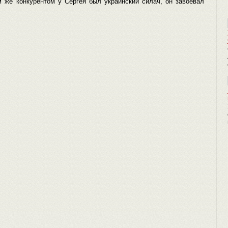
м же конкурентом у Сергея был украинский силач, он завоевал