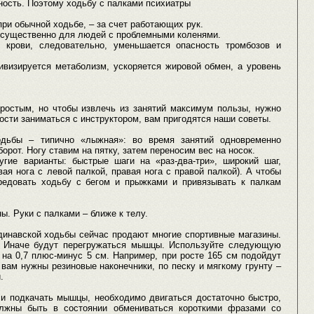
ность. Поэтому ходьбу с палками психиатры
ри обычной ходьбе, – за счет работающих рук.
о существенно для людей с проблемными коленями.
 крови, следовательно, уменьшается опасность тромбозов и
ивизируется метаболизм, ускоряется жировой обмен, а уровень
ростым, но чтобы извлечь из занятий максимум пользы, нужно
ности заниматься с инструктором, вам пригодятся наши советы.
ходьбы – типично «лыжная»: во время занятий одновременно
борот. Ногу ставим на пятку, затем переносим вес на носок.
гие варианты: быстрые шаги на «раз-два-три», широкий шаг,
ая нога с левой палкой, правая нога с правой палкой). А чтобы
редовать ходьбу с бегом и прыжками и привязывать к палкам
ы. Руки с палками – ближе к телу.
динавской ходьбы сейчас продают многие спортивные магазины.
. Иначе будут перегружаться мышцы. Используйте следующую
на 0,7 плюс-минус 5 см. Например, при росте 165 см подойдут
, вам нужны резиновые наконечники, по песку и мягкому грунту –
.
и подкачать мышцы, необходимо двигаться достаточно быстро,
олжны быть в состоянии обмениваться короткими фразами со