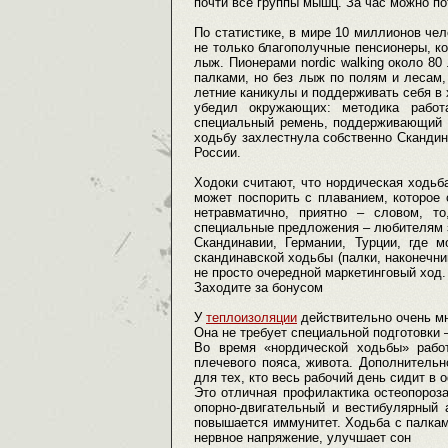
почти все группы мышц. За час можно по
По статистике, в мире 10 миллионов чел
не только благополучные пенсионеры, к
лыж. Пионерами nordic walking около 80
палками, но без лыж по полям и лесам,
летние каникулы и поддерживать себя в
убедил окружающих: методика работ
специальный ремень, поддерживающий р
ходьбу захлестнула собственно Скандин
России.
Ходоки считают, что нордическая ходьб
может поспорить с плаванием, которое
нетравматично, приятно – словом, т
специальные предложения – любителям з
Скандинавии, Германии, Турции, где 
скандинавской ходьбы (палки, наконечник
не просто очередной маркетинговый ход.
Заходите за бонусом
У
теплоизоляции
действительно очень м
Она не требует специальной подготовки
Во время «нордической ходьбы» рабо
плечевого пояса, живота. Дополнитель
для тех, кто весь рабочий день сидит в 
Это отличная профилактика остеопороз
опорно-двигательный и вестибулярный а
повышается иммунитет. Ходьба с палкам
нервное напряжение, улучшает сон