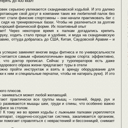
терять до 400 ккал!
овек серьезно увлекаются скандинавской ходьбой. И это далеко
оротающие свой досуг в компании таких же любителей палок без
 лет стали финские спортсмены – они начали практиковать бег с
 сидя на тренировочных базах. Чтобы не разлениться за долгие
 хорошей физической форме. Их позитивный опыт
ает! Через некоторое время к палкам догадались крепить
уку, ходить стало проще и удобнее, и мода на скандинавскую
авию, оттуда добралась до США, Китая, Саудовской Аравии – и
а успешно заменяет многие виды фитнеса и по универсальности
 считается самым «физиологичным» видом спорта: эффективно,
о, что доктор прописал. Сейчас у туроператоров есть даже
дорового образа жизни предлагают туры в отели
можно пройти инструктаж и взять в аренду оборудование для
и к ним и специальные перчатки, чтобы не натирать руки). И это
ного плюсов.
 – заниматься может любой желающий.
тают практически все группы мышц – голеней, бедер, рук и
но развиваются мышцы шеи, груди и спины, что особенно важно
офисе за столом.
а! К тому же во время ходьбы с лыжными палками укрепляется
ппарат, сердечно-сосудистая система, закаливается организм,
и помогает справляться с неврастенией и бессонницей, снимает