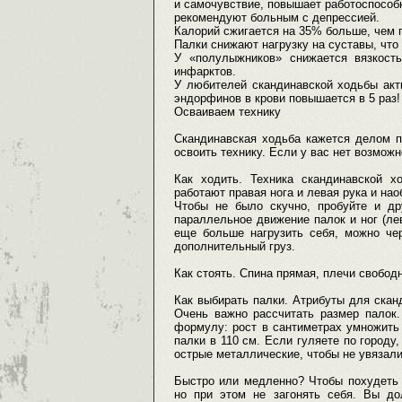
и самочувствие, повышает работоспособ
рекомендуют больным с депрессией.
Калорий сжигается на 35% больше, чем п
Палки снижают нагрузку на суставы, чт
У «полулыжников» снижается вязкость
инфарктов.
У любителей скандинавской ходьбы акт
эндорфинов в крови повышается в 5 раз!
Осваиваем технику
Скандинавская ходьба кажется делом п
освоить технику. Если у вас нет возмож
Как ходить. Техника скандинавской 
работают правая нога и левая рука и нао
Чтобы не было скучно, пробуйте и дру
параллельное движение палок и ног (лев
еще больше нагрузить себя, можно че
дополнительный груз.
Как стоять. Спина прямая, плечи свободн
Как выбирать палки. Атрибуты для скан
Очень важно рассчитать размер палок
формулу: рост в сантиметрах умножить 
палки в 110 см. Если гуляете по городу
острые металлические, чтобы не увязали
Быстро или медленно? Чтобы похудеть 
но при этом не загонять себя. Вы д