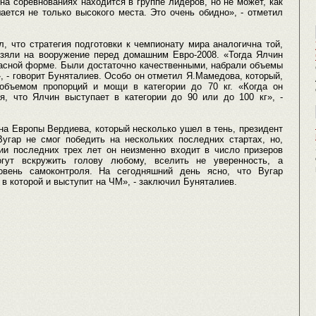
а соревнованиях находится в группе лидеров, но не может, как
ается не только высокого места. Это очень обидно», - отметил
, что стратегия подготовки к чемпионату мира аналогична той,
зяли на вооружение перед домашним Евро-2008. «Тогда Ялчин
асной форме. Были достаточно качественными, набрали объемы
, - говорит Буняталиев. Особо он отметил Я.Мамедова, который,
объемом пропорций и мощи в категории до 70 кг. «Когда он
, что Ялчин выступает в категории до 90 или до 100 кг», -
а Европы Вердиева, который несколько ушел в тень, президент
гар не смог победить на нескольких последних стартах, но,
ии последних трех лет он неизменно входит в число призеров
гут вскружить голову любому, вселить не уверенность, а
ровень самоконтроля. На сегодняшний день ясно, что Вугар
, в которой и выступит на ЧМ», - заключил Буняталиев.