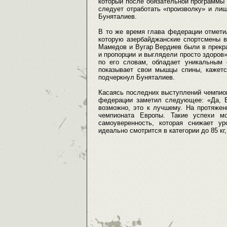
который после обязательной программы н
следует отработать «произволку» и лиш
Буняталиев.
В то же время глава федерации отметил
которую азербайджанские спортсмены в
Мамедов и Вугар Вердиев были в прекр
и пропорции и выглядели просто здоров»
по его словам, обладает уникальным 
показывает свои мышцы спины, кажется
подчеркнул Буняталиев.
Касаясь последних выступлений чемпион
федерации заметил следующее: «Да, Ву
возможно, это к лучшему. На протяжен
чемпионата Европы. Такие успехи мо
самоуверенность, которая снижает у
идеально смотрится в категории до 85 кг