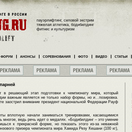
пауэрлифтинг, силовой экстрим
тяжелая атлетика, бодибилдинг
фитнес и культуризм
ФОРУМ
АНОНСЫ
СОРЕВНОВАНИЯ
ФОТО
ВИДЕО
СТАТЬИ
 парней
ют в решающий этап подготовки к чемпионату мира, который
адии важным является не только набор формы, но и…позировка.
кте заострил внимание президент национальной Федерации Рауф
леты вплотную начали заниматься тренировками, касающимися
нь многое, ведь речь идет о медалях. «Бодибилдинг – это умение
дишься к прекрасной форме, но показать этого из-за неважной
нзового призера чемпионата мира Хамида Резу Кешани (100 кг),