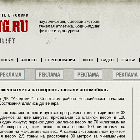
пауэрлифтинг, силовой экстрим
тяжелая атлетика, бодибилдинг
фитнес и культуризм
ФОРУМ
АНОНСЫ
СОРЕВНОВАНИЯ
ФОТО
ВИДЕО
СТАТЬИ
яжелоатлеты на скорость таскали автомобиль
д ДК "Академия" в Советском районе Новосибирска начались
Состязания длились до вечера.
 состязались в шести пунктах программы: толчок гири весом 32
одъемов за две минуты; приседания со штангой весом в 120
 одну минуту; перенос двух баллонов весом по 70 килограмм на
ной скоростью; жим лежа штанги весом 100 килограмм на
тановая на максимальный вес. А самым экстремальным пунктом
ля весом 2,5 тонны на расстояние 30 метром за минимальное