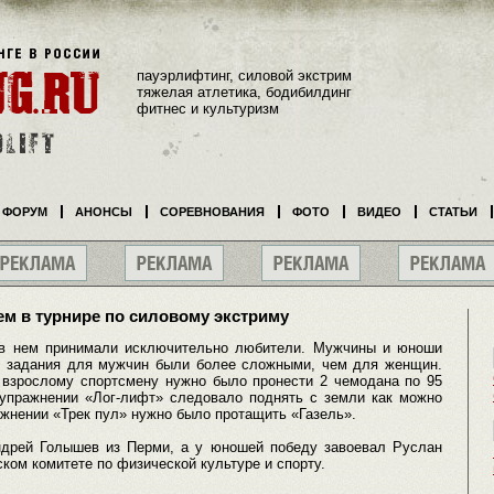
пауэрлифтинг, силовой экстрим
тяжелая атлетика, бодибилдинг
фитнес и культуризм
ФОРУМ
АНОНСЫ
СОРЕВНОВАНИЯ
ФОТО
ВИДЕО
СТАТЬИ
м в турнире по силовому экстриму
е в нем принимали исключительно любители. Мужчины и юноши
, задания для мужчин были более сложными, чем для женщин.
 взрослому спортсмену нужно было пронести 2 чемодана по 95
 упражнении «Лог-лифт» следовало поднять с земли как можно
ажнении «Трек пул» нужно было протащить «Газель».
ндрей Голышев из Перми, а у юношей победу завоевал Руслан
ском комитете по физической культуре и спорту.