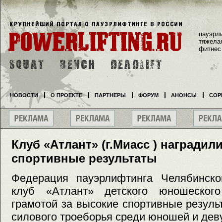
пауэрл
тяжела
фитнес
НОВОСТИ
О ПРОЕКТЕ
ПАРТНЕРЫ
ФОРУМ
АНОНСЫ
СОР
Клуб «Атлант» (г.Миасс ) наградил
спортивные результаты
Федерация пауэрлифтинга Челябинско
клуб «Атлант» детского юношеског
грамотой за высокие спортивные резул
силового троеборья среди юношей и дев