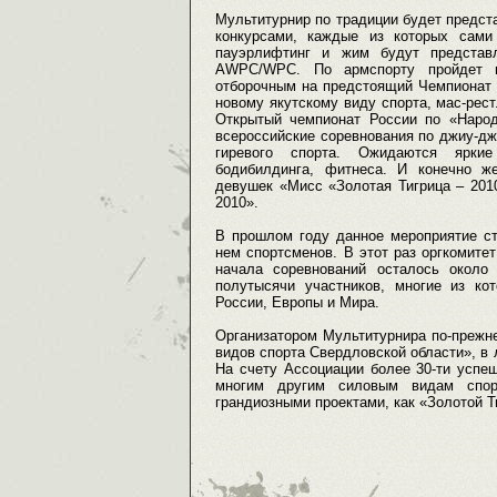
Мультитурнир по традиции будет предст
конкурсами, каждые из которых сами
пауэрлифтинг и жим будут предста
AWPC/WPC. По армспорту пройдет вс
отборочным на предстоящий Чемпионат 
новому якутскому виду спорта, мас-рест
Открытый чемпионат России по «Наро
всероссийские соревнования по джиу-дж
гиревого спорта. Ожидаются яркие
бодибилдинга, фитнеса. И конечно ж
девушек «Мисс «Золотая Тигрица – 201
2010».
В прошлом году данное мероприятие ст
нем спортсменов. В этот раз оргкомите
начала соревнований осталось около
полутысячи участников, многие из к
России, Европы и Мира.
Организатором Мультитурнира по-прежн
видов спорта Свердловской области», в
На счету Ассоциации более 30-ти успе
многим другим силовым видам спор
грандиозными проектами, как «Золотой Т