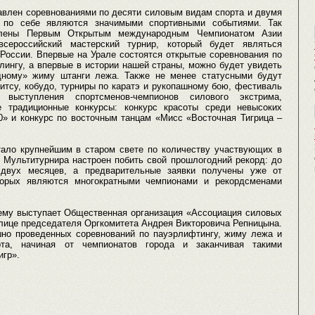
авлен соревнованиями по десяти силовым видам спорта и двумя
 по себе являются значимыми спортивными событиями. Так
влены Первым Открытым международным Чемпионатом Азии
ероссийский мастерский турнир, который будет являться
России. Впервые на Урале состоятся открытые соревнования по
лингу, а впервые в истории нашей страны, можно будет увидеть
дному» жиму штанги лежа. Также не менее статусными будут
итсу, кобудо, турниры по каратэ и рукопашному бою, фестиваль
 выступления спортсменов-чемпионов силового экстрима,
е традиционные конкурсы: конкурс красоты среди невысоких
0» и конкурс по восточным танцам «Мисс «Восточная Тигрица –
ало крупнейшим в старом свете по количеству участвующих в
т Мультитурнира настроен побить свой прошлогодний рекорд: до
 двух месяцев, а предварительные заявки получены уже от
оторых являются многократными чемпионами и рекордсменами
ему выступает Общественная организация «Ассоциация силовых
 лице председателя Оргкомитета Андрея Викторовича Репницына.
шно проведенных соревнований по пауэрлифтингу, жиму лежа и
та, начиная от чемпионатов города и заканчивая такими
игр».