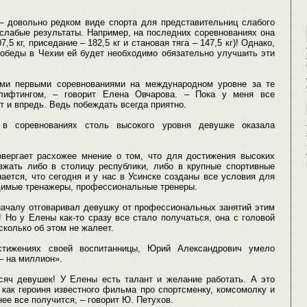
– довольно редком виде спорта для представительниц слабого
 слабые результаты. Например, на последних соревнованиях она
,5 кг, приседание – 182,5 кг и становая тяга – 147,5 кг)! Однако,
победы в Чехии ей будет необходимо обязательно улучшить эти
ими первыми соревнованиями на международном уровне за те
лифтингом, – говорит Елена Овчарова. – Пока у меня все
т и впредь. Ведь побеждать всегда приятно.
в соревнованиях столь высокого уровня девушке оказала
вергает расхожее мнение о том, что для достижения высоких
зжать либо в столицу республики, либо в крупные спортивные
ается, что сегодня и у нас в Усинске созданы все условия для
одимые тренажеры, профессиональные тренеры.
началу отговаривал девушку от профессиональных занятий этим
 Но у Елены как-то сразу все стало получаться, она с головой
сколько об этом не жалеет.
стижениях своей воспитанницы, Юрий Александрович умело
– на миллион».
ысяч девушек! У Елены есть талант и желание работать. А это
 как героиня известного фильма про спортсменку, комсомолку и
ее все получится, – говорит Ю. Петухов.