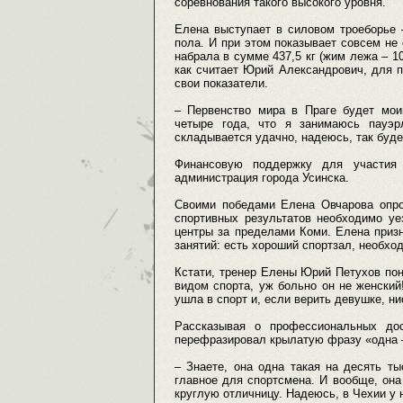
соревнования такого высокого уровня.
Елена выступает в силовом троеборье 
пола. И при этом показывает совсем не
набрала в сумме 437,5 кг (жим лежа – 107
как считает Юрий Александрович, для 
свои показатели.
– Первенство мира в Праге будет мо
четыре года, что я занимаюсь пауэр
складывается удачно, надеюсь, так буде
Финансовую поддержку для участия 
администрация города Усинска.
Своими победами Елена Овчарова опро
спортивных результатов необходимо уе
центры за пределами Коми. Елена призн
занятий: есть хороший спортзал, необх
Кстати, тренер Елены Юрий Петухов по
видом спорта, уж больно он не женский!
ушла в спорт и, если верить девушке, ни
Рассказывая о профессиональных до
перефразировал крылатую фразу «одна 
– Знаете, она одна такая на десять т
главное для спортсмена. И вообще, она
круглую отличницу. Надеюсь, в Чехии у н