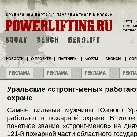
пауэрл
тяжела
фитнес
НОВОСТИ
О ПРОЕКТЕ
ПАРТНЕРЫ
ФОРУМ
АНОНСЫ
СОР
Уральские «стронг-мены» работаю
охране
Самые сильные мужчины Южного Урал
работают в пожарной охране. В итоге
почетное звание «стронг-менов» на дн
121-й пожарной части областного госуда