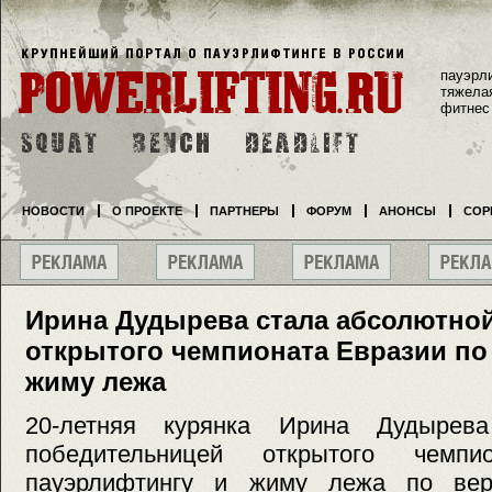
пауэрл
тяжела
фитнес
НОВОСТИ
О ПРОЕКТЕ
ПАРТНЕРЫ
ФОРУМ
АНОНСЫ
СОР
Ирина Дудырева стала абсолютно
открытого чемпионата Евразии по
жиму лежа
20-летняя курянка Ирина Дудырев
победительницей открытого чемп
пауэрлифтингу и жиму лежа по в