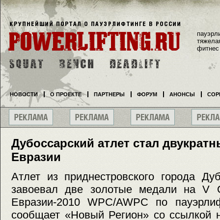
пауэрл
тяжела
фитнес
НОВОСТИ
О ПРОЕКТЕ
ПАРТНЕРЫ
ФОРУМ
АНОНСЫ
СОР
Дубоссарский атлет стал двукрат
Евразии
Атлет из приднестровского города Ду
завоевал две золотые медали на V 
Евразии-2010 WPC/AWPC по пауэрлиф
сообщает «Новый Регион» со ссылкой н