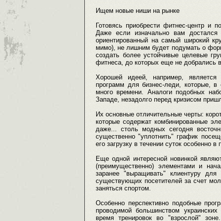
Ищем новые ниши на рынке
Готовясь приобрести фитнес-центр и п
Даже если изначально вам достался 
ориентированный на самый широкий кру
мимо), не лишним будет подумать о форм
создать более устойчивые целевые гру
фитнеса, до которых еще не добрались 
Хорошей идеей, например, является 
программ для бизнес-леди, которые, в
много времени. Аналоги подобных наб
Западе, незадолго перед кризисом пришл
Их основные отличительные черты: корот
которые содержат комбинированные эле
даже... столь модных сегодня восточ
существенно "уплотнить" график посещ
его загрузку в течении суток особенно в 
Еще одной интересной новинкой являю
(преимущественно) элементами и нача
заранее "выращивать" клиентуру для
существующих посетителей за счет моло
заняться спортом.
Особенно перспективно подобные прогр
проводимой большинством украинских 
время тренировок во "взрослой" зоне