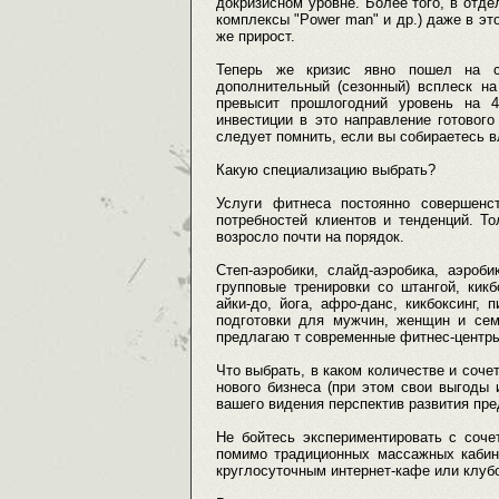
докризисном уровне. Более того, в отд
комплексы "Power man" и др.) даже в эт
же прирост.
Теперь же кризис явно пошел на с
дополнительный (сезонный) всплеск на
превысит прошлогодний уровень на 4
инвестиции в это направление готовог
следует помнить, если вы собираетесь в
Какую специализацию выбрать?
Услуги фитнеса постоянно совершенс
потребностей клиентов и тенденций. Т
возросло почти на порядок.
Степ-аэробики, слайд-аэробика, аэроб
групповые тренировки со штангой, кикб
айки-до, йога, афро-данс, кикбоксинг, 
подготовки для мужчин, женщин и сем
предлагаю т современные фитнес-центры
Что выбрать, в каком количестве и соче
нового бизнеса (при этом свои выгоды 
вашего видения перспектив развития пре
Не бойтесь экспериментировать с соче
помимо традиционных массажных кабине
круглосуточным интернет-кафе или клуб