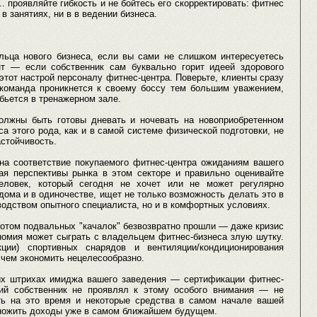
. проявляйте гибкость и не бойтесь его скорректировать: фитнес
в занятиях, ни в в ведении бизнеса.
льца нового бизнеса, если вы сами не слишком интересуетесь
т — если собственник сам буквально горит идеей здорового
 этот настрой персоналу фитнес-центра. Поверьте, клиенты сразу
команда проникнется к своему боссу тем большим уважением,
бьется в тренажерном зале.
должны быть готовы дневать и ночевать на новоприобретенном
а этого рода, как и в самой системе физической подготовки, не
астойчивость.
на соответствие покупаемого фитнес-центра ожиданиям вашего
вая перспективы рынка в этом секторе и правильно оценивайте
еловек, который сегодня не хочет или не может регулярно
ома и в одиночестве, ищет не только возможность делать это в
одством опытного специалиста, но и в комфортных условиях.
отом подвальных "качалок" безвозвратно прошли — даже кризис
номия может сыграть с владельцем фитнес-бизнеса злую шутку.
ции) спортивных снарядов и вентиляции/кондиционирования
а чем экономить нецелесообразно.
их штрихах имиджа вашего заведения — сертификации фитнес-
ний собственник не проявлял к этому особого внимания — не
ть на это время и некоторые средства в самом начале вашей
ножить доходы уже в самом ближайшем будущем.