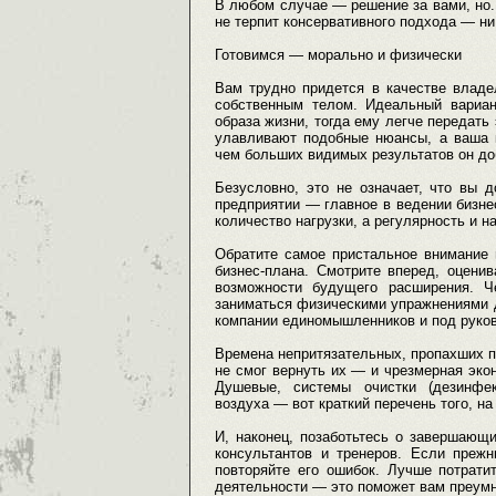
В любом случае — решение за вами, но..
не терпит консервативного подхода — ни 
Готовимся — морально и физически
Вам трудно придется в качестве владе
собственным телом. Идеальный вариан
образа жизни, тогда ему легче передать
улавливают подобные нюансы, а ваша 
чем больших видимых результатов он до
Безусловно, это не означает, что вы 
предприятии — главное в ведении бизнес
количество нагрузки, а регулярность и н
Обратите самое пристальное внимание 
бизнес-плана. Смотрите вперед, оцени
возможности будущего расширения. Ч
заниматься физическими упражнениями д
компании единомышленников и под руков
Времена непритязательных, пропахших п
не смог вернуть их — и чрезмерная эко
Душевые, системы очистки (дезинфек
воздуха — вот краткий перечень того, н
И, наконец, позаботьтесь о завершающ
консультантов и тренеров. Если преж
повторяйте его ошибок. Лучше потрати
деятельности — это поможет вам преум