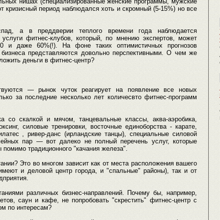
ельных нишах (специализированные женские программы, мужские
от кризисный период наблюдался хоть и скромный (5-15%) но все
пад, а в преддверии теплого времени года наблюдается
 услуги фитнес-клубов, который, по мнению экспертов, может
0 и даже 60%(!). На фоне таких оптимистичных прогнозов
о бизнеса представляются довольно перспективными. О чем же
ложить деньги в фитнес-центр?
твуются — рынок чуток реагирует на появление все новых
олько за последние несколько лет количесвто фитнес-программ
ика со скалкой и мячом, танцевальные классы, аква-аэробика,
оксинг, силовые тренировки, восточные единоборства - карате,
пилатес , ривер-данс (ирландские танцы), специальные силовой
ейных пар — вот далеко не полный перечень услуг, которые
 помимо традиционного "качания железа".
тании? Это во многом зависит как от места расположения вашего
имеют и деловой центр города, и "спальные" районы), так и от
дприятия.
таниями различных бизнес-направлений. Почему бы, например,
тов, саун и кафе, не попробовать "скрестить" фитнес-центр с
ом по интересам?