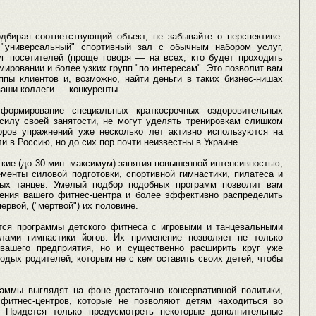
одбирая соответствующий объект, не забывайте о перспективе.
"универсальный" спортивный зал с обычным набором услуг,
г посетителей (проще говоря — на всех, кто будет проходить
ировании и более узких групп "по интересам". Это позволит вам
ппы клиентов и, возможно, найти деньги в таких бизнес-нишах
ваши коллеги — конкуренты.
формирование специальных краткосрочных оздоровительных
 силу своей занятости, не могут уделять тренировкам слишком
оров упражнений уже несколько лет активно используются на
и в Россию, но до сих пор почти неизвестны в Украине.
кие (до 30 мин. максимум) занятия повышенной интенсивностью,
менты силовой подготовки, спортивной гимнастики, пилатеса и
ных танцев. Умелый подбор подобных программ позволит вам
ения вашего фитнес-центра и более эффективно распределить
первой, ("мертвой") их половине.
тся программы детского фитнеса с игровыми и танцевальными
лами гимнастики йогов. Их применение позволяет не только
 вашего предприятия, но и существенно расширить круг уже
дых родителей, которым не с кем оставить своих детей, чтобы
аммы выглядят на фоне достаточно консервативной политики,
фитнес-центров, которые не позволяют детям находиться во
. Придется только предусмотреть некоторые дополнительные