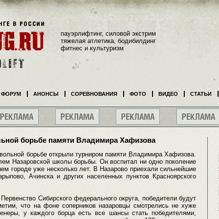
пауэрлифтинг, силовой экстрим
тяжелая атлетика, бодибилдинг
фитнес и культуризм
ФОРУМ
АНОНСЫ
СОРЕВНОВАНИЯ
ФОТО
ВИДЕО
СТАТЬИ
льной борьбе памяти Владимира Хафизова
 вольной борьбе открыли турниром памяти Владимира Хафизова.
лем Назаровской школы борьбы. Он воспитал ни одно поколение
шем городе уже несколько лет. В Назарово приехали сильнейшие
арыпово, Ачинска и других населенных пунктов Красноярского
Первенство Сибирского федерального округа, победители будут
метим, что на фоне соперников назаровцы смотрелись не хуже
ренеры, у каждого борца есть все шансы стать победителями,