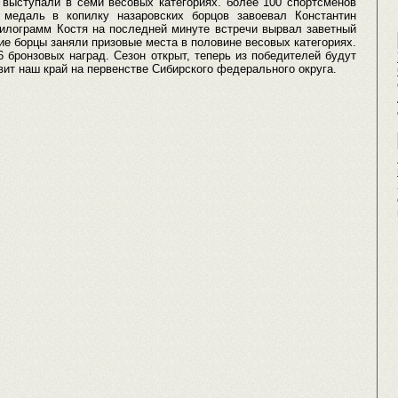
 выступали в семи весовых категориях. более 100 спортсменов
 медаль в копилку назаровских борцов завоевал Константин
килограмм Костя на последней минуте встречи вырвал заветный
ие борцы заняли призовые места в половине весовых категориях.
6 бронзовых наград. Сезон открыт, теперь из победителей будут
ит наш край на первенстве Сибирского федерального округа.