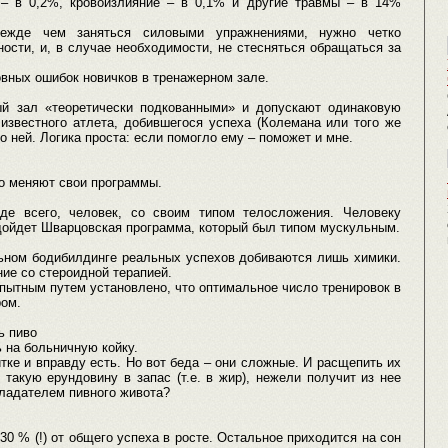
 – в 0,2%, кровоизлияние – в 0,1% и другие травмы – в 14%
режде чем заняться силовыми упражнениями, нужно четко
ости, и, в случае необходимости, не стесняться обращаться за
вных ошибок новичков в тренажерном зале.
ый зал «теоретически подкованными» и допускают одинаковую
 известного атлета, добившегося успеха (Колемана или того же
о ней. Логика проста: если помогло ему – поможет и мне.
о меняют свои программы.
де всего, человек, со своим типом телосложения. Человеку
одойдет Шварцовская программа, который был типом мускульным.
льном бодибилдинге реальных успехов добиваются лишь химики.
ние со стероидной терапией.
ытным путем установлено, что оптимальное число тренировок в
ром.
ь пиво
ь на больничную койку.
итке и вправду есть. Но вот беда – они сложные. И расщепить их
такую ерундовину в запас (т.е. в жир), нежели получит из нее
бладателем пивного живота?
0 % (!) от общего успеха в росте. Остальное приходится на сон