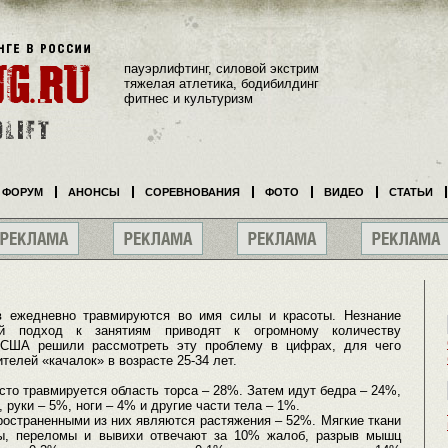
пауэрлифтинг, силовой экстрим
тяжелая атлетика, бодибилдинг
фитнес и культуризм
ФОРУМ
АНОНСЫ
СОРЕВНОВАНИЯ
ФОТО
ВИДЕО
СТАТЬИ
в ежедневно травмируются во имя силы и красоты. Незнание
ый подход к занятиям приводят к огромному количеству
 США решили рассмотреть эту проблему в цифрах, для чего
телей «качалок» в возрасте 25-34 лет.
асто травмируется область торса – 28%. Затем идут бедра – 24%,
, руки – 5%, ноги – 4% и другие части тела – 1%.
ространенными из них являются растяжения – 52%. Мягкие ткани
ы, переломы и вывихи отвечают за 10% жалоб, разрыв мышц