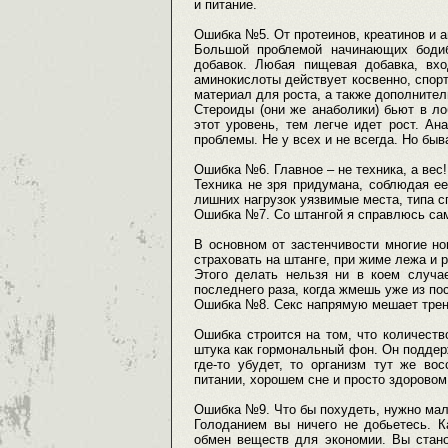
и питание.
Ошибка №5. От протеинов, креатинов и 
Большой проблемой начинающих бодиб
добавок. Любая пищевая добавка, вхо
аминокислоты действует косвенно, спор
материал для роста, а также дополнител
Стероиды (они же анаболики) бьют в л
этот уровень, тем легче идет рост. А
проблемы. Не у всех и не всегда. Но быв
Ошибка №6. Главное – не техника, а вес!
Техника не зря придумана, соблюдая ее
лишних нагрузок уязвимые места, типа с
Ошибка №7. Со штангой я справлюсь са
В основном от застенчивости многие но
страховать на штанге, при жиме лежа и 
Этого делать нельзя ни в коем случа
последнего раза, когда жмешь уже из п
Ошибка №8. Секс напрямую мешает трен
Ошибка строится на том, что количество
штука как гормональный фон. Он поддерж
где-то убудет, то организм тут же во
питании, хорошем сне и просто здоровом
Ошибка №9. Что бы похудеть, нужно ма
Голоданием вы ничего не добьетесь. К
обмен веществ для экономии. Вы стан