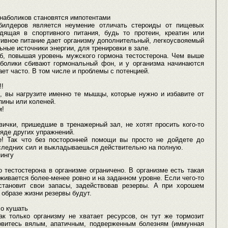
анаболиков становятся импотентами
илдеров является неумение отличать стероиды от пищевых
дящая в спортивного питания, будь то протеин, креатин или
тивное питание дает организму дополнительный, легкоусвояемый
ьные источники энергии, для тренировки в зале.
об, повышая уровень мужского гормона тестостерона. Чем выше
наболики сбивают гормональный фон, и у организма начинаются
ает часто. В том числе и проблемы с потенцией.
!!
, вы нагрузите именно те мышцы, которые нужно и избавите от
пины или коленей.
м!
вички, пришедшие в тренажерный зал, не хотят просить кого-то
ряде других упражнений.
е! Так что без посторонней помощи вы просто не дойдете до
оследних сил и выкладываешься действительно на полную.
ингу
 тестостерона в организме ограничено. В организме есть такая
ивается более-менее ровно и на заданном уровне. Если чего-то
сстановит свои запасы, задействовав резервы. А при хорошем
 образе жизни резервы будут.
ло кушать
ак только организму не хватает ресурсов, он тут же тормозит
овитесь вялым, апатичным, подверженным болезням (иммунная