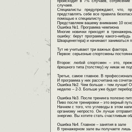
происходит в 7% случаев, сотрясение
случаев.
Специалисты предупреждают, что, п
представлять себе все правила безопасн
помощью к специалисту.
Представляем вашему вниманию 10 осно
Ошибка №1. Программа чемпиона
Многие новички приходят в тренажерн
ошибку: берут программу какого-нибудь
Шварценеггера) и начинают заниматься п
Тут не учитывают три важных фактора.
Первое: серьезные спортсмены постоянн
Второе: любой спортсмен – это, преж
брюшного типа (толстяку) ну никак не п
Третье, самое главное. В профессиона
И программа у них рассчитана на сочета
Ошибка №2. Чем больше – тем лучше! Оп
неделю – 2-3. Больше уже будет перебо
Ошибка №3. После тренинга полезно пит
Пиво после тренировки – это верный пут
Начнем с того, что углеводы в этом нап
организму непросто. Он лучше отправит 
энергию. Вы хотите стать счастливым о
Ошибка №4. Главное – занятия в зале
В тренажерном зале вы получаете лишь 3