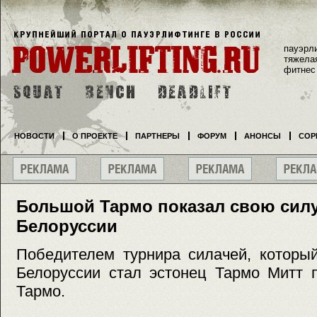
пауэрл
тяжела
фитнес
НОВОСТИ
О ПРОЕКТЕ
ПАРТНЕРЫ
ФОРУМ
АНОНСЫ
СОР
Большой Тармо показал свою силу
Белоруссии
Победителем турнира силачей, которы
Белоруссии стал эстонец Тармо Митт 
Тармо.