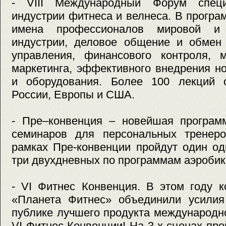
- VΙΙI Международный Форум специ
индустрии фитнеса и велнеса. В програ
имена профессионалов мировой и 
индустрии, деловое общение и обмен
управления, финансового контроля, м
маркетинга, эффективного внедрения н
и оборудования. Более 100 лекций 
России, Европы и США.
- Пре–конвенция – новейшая програм
семинаров для персональных тренеро
рамках Пре-конвенции пройдут один о
три двухдневных по программам аэробика,
- VI Фитнес Конвенция. В этом году 
«Планета Фитнес» объединили усилия
публике лучшего продукта международн
VI Фитнес Конвенции! На 3-х сценах про